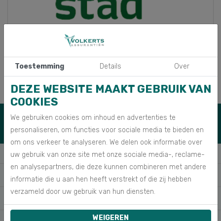
Toestemming
Details
Over
DEZE WEBSITE MAAKT GEBRUIK VAN
COOKIES
HEB JE EEN VRAAG?
We gebruiken cookies om inhoud en advertenties te
0528 267 515
personaliseren, om functies voor sociale media te bieden en
MAIL ONS
om ons verkeer te analyseren. We delen ook informatie over
uw gebruik van onze site met onze sociale media-, reclame-
HYPOTHEKEN
en analysepartners, die deze kunnen combineren met andere
VERZEKERINGEN
informatie die u aan hen heeft verstrekt of die zij hebben
verzameld door uw gebruik van hun diensten.
FINANCIERINGEN
WEIGEREN