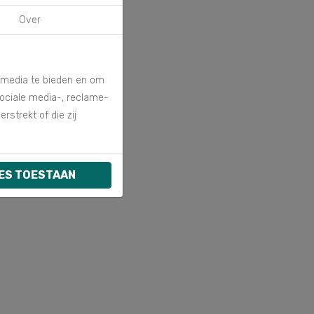
Over
e media te bieden en om
sociale media-, reclame-
strekt of die zij
ES TOESTAAN