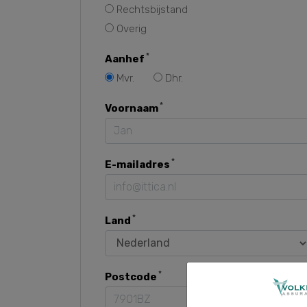
Rechtsbijstand
Overig
Aanhef
Mvr.
Dhr.
Voornaam
E-mailadres
Land
Postcode
Nummer