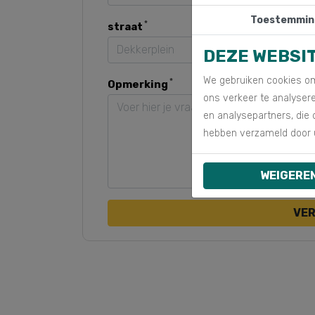
Toestemmin
straat
DEZE WEBSI
We gebruiken cookies om
Opmerking
ons verkeer te analyser
en analysepartners, die 
hebben verzameld door 
WEIGERE
VE