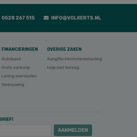
0528 267 515
INFO@VOLKERTS.NL
FINANCIERINGEN
OVERIGE ZAKEN
Autolease
Aangifte inkomstenbelasting
Grote aankoop
Hulp met toeslag
Lening oversluiten
Verbouwing
BRIEF!
AANMELDEN